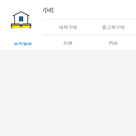
book/rent/[id]
대여
새책구매
중고책구매
도서정보
리뷰
Pick