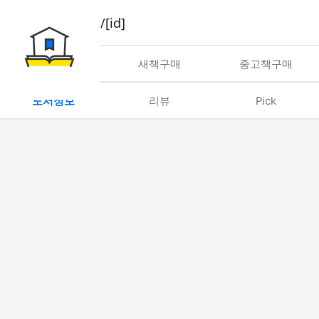
book/rent/[id]
대여
새책구매
중고책구매
도서정보
리뷰
Pick