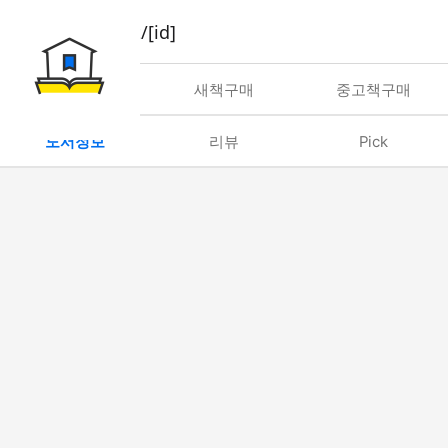
book/rent/[id]
대여
새책구매
중고책구매
도서정보
리뷰
Pick