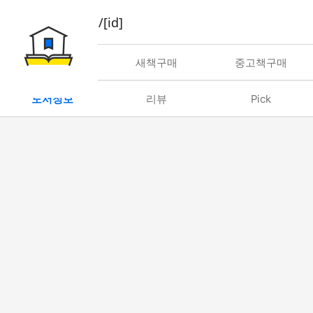
book/rent/[id]
대여
새책구매
중고책구매
도서정보
리뷰
Pick