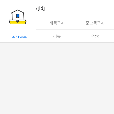
book/rent/[id]
대여
새책구매
중고책구매
도서정보
리뷰
Pick