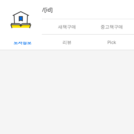
book/rent/[id]
대여
새책구매
중고책구매
도서정보
리뷰
Pick