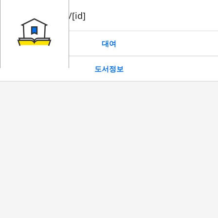
book/rent/[id]
대여
도서정보