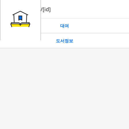
book/rent/[id]
대여
도서정보