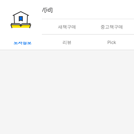
book/rent/[id]
대여
새책구매
중고책구매
도서정보
리뷰
Pick