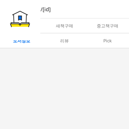
book/rent/[id]
대여
새책구매
중고책구매
도서정보
리뷰
Pick