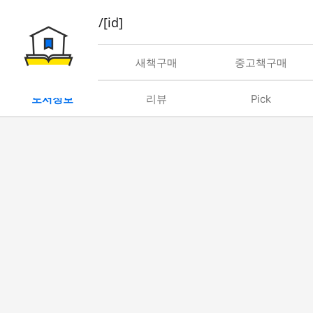
book/rent/[id]
대여
새책구매
중고책구매
도서정보
리뷰
Pick