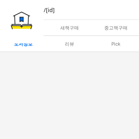
book/rent/[id]
대여
새책구매
중고책구매
도서정보
리뷰
Pick