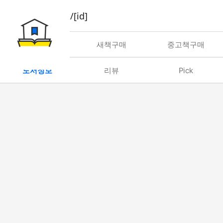
book/rent/[id]
대여
새책구매
중고책구매
도서정보
리뷰
Pick