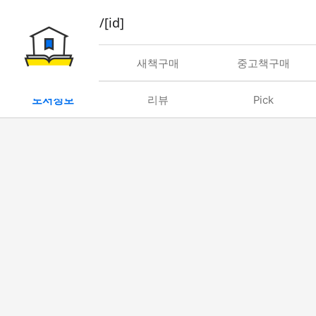
book/rent/[id]
대여
새책구매
중고책구매
도서정보
리뷰
Pick