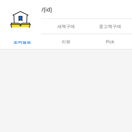
book/rent/[id]
대여
새책구매
중고책구매
도서정보
리뷰
Pick