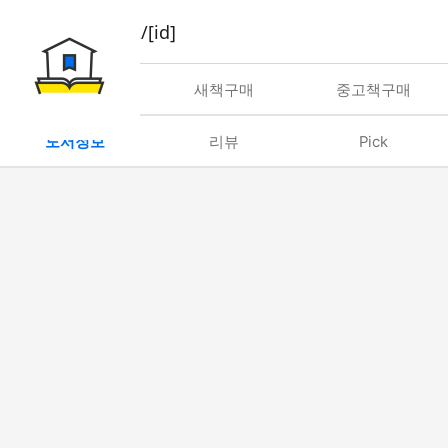
book/rent/[id]
대여
새책구매
중고책구매
도서정보
리뷰
Pick