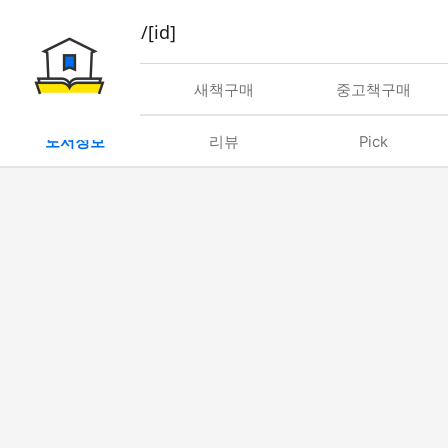
book/rent/[id]
대여
새책구매
중고책구매
도서정보
리뷰
Pick