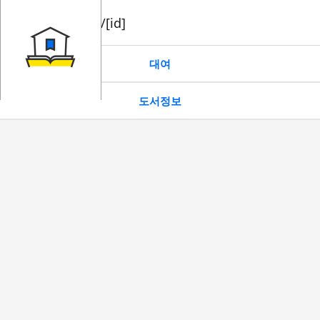
book/rent/[id]
대여
도서정보