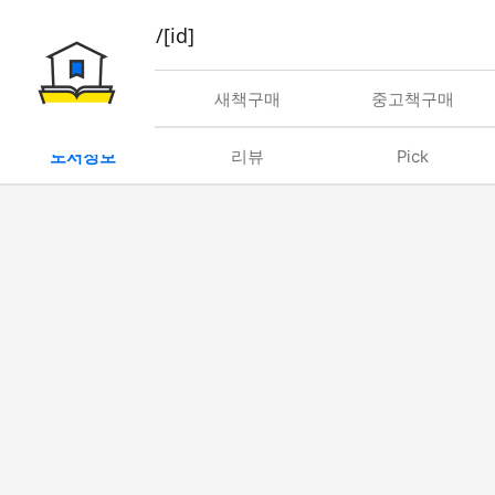
book/rent/[id]
대여
새책구매
중고책구매
도서정보
리뷰
Pick