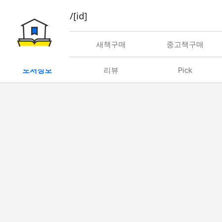
book/rent/[id]
대여
새책구매
중고책구매
도서정보
리뷰
Pick