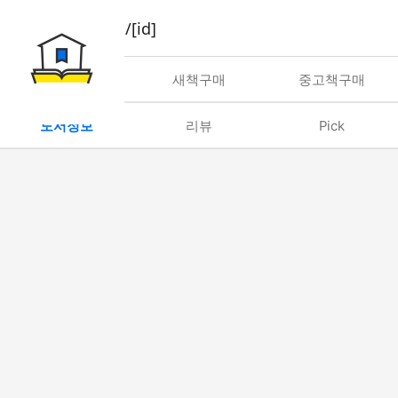
book/rent/[id]
대여
새책구매
중고책구매
도서정보
리뷰
Pick