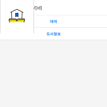
book/rent/[id]
대여
도서정보