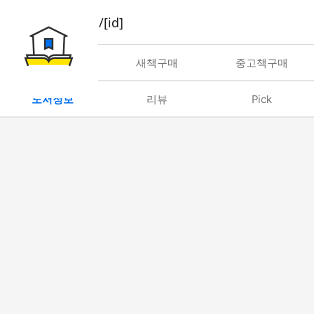
book/rent/[id]
대여
새책구매
중고책구매
도서정보
리뷰
Pick