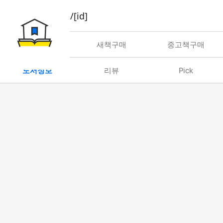
book/rent/[id]
대여
새책구매
중고책구매
도서정보
리뷰
Pick