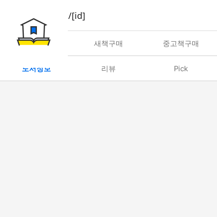
book/rent/[id]
대여
새책구매
중고책구매
도서정보
리뷰
Pick