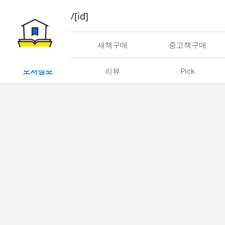
book/rent/[id]
대여
새책구매
중고책구매
도서정보
리뷰
Pick