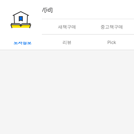
book/rent/[id]
대여
새책구매
중고책구매
도서정보
리뷰
Pick