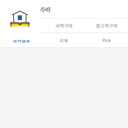
book/rent/[id]
대여
새책구매
중고책구매
도서정보
리뷰
Pick