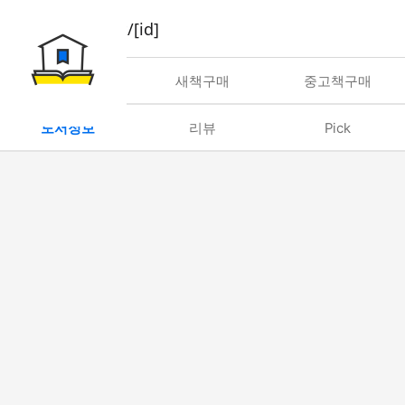
book/rent/[id]
대여
새책구매
중고책구매
도서정보
리뷰
Pick