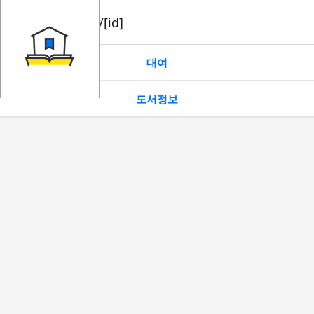
book/rent/[id]
대여
도서정보