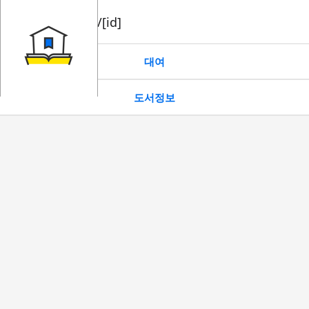
book/rent/[id]
대여
도서정보