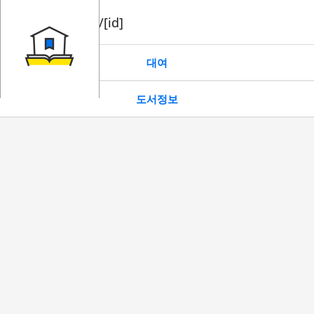
book/rent/[id]
대여
도서정보