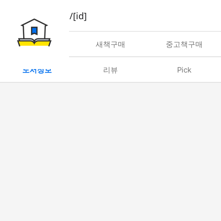
book/rent/[id]
대여
새책구매
중고책구매
도서정보
리뷰
Pick