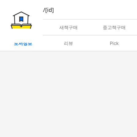
book/rent/[id]
대여
새책구매
중고책구매
도서정보
리뷰
Pick