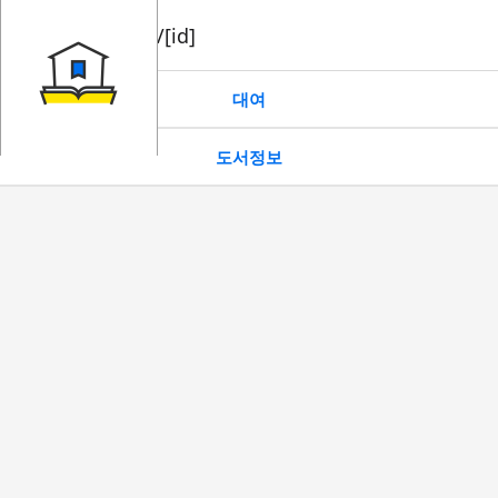
book/rent/[id]
대여
도서정보