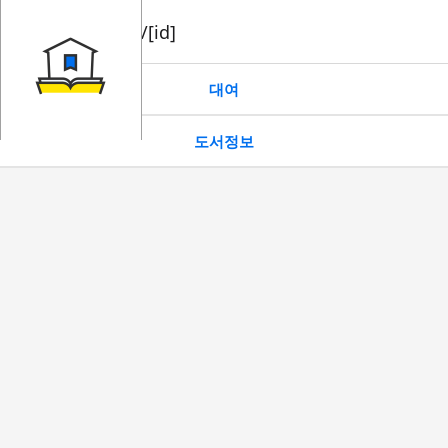
book/rent/[id]
대여
도서정보