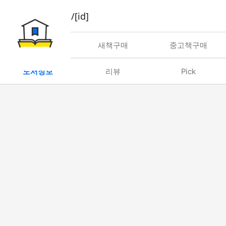
book/rent/[id]
대여
새책구매
중고책구매
도서정보
리뷰
Pick