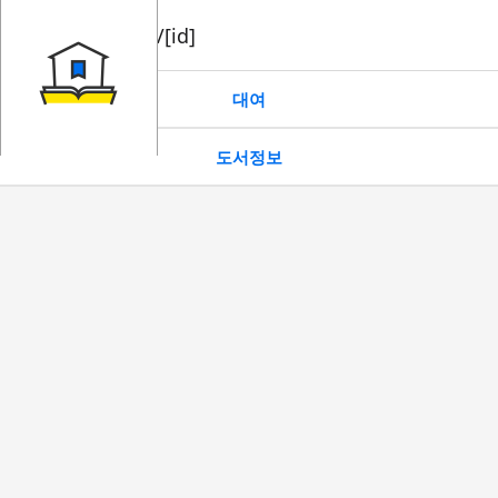
book/rent/[id]
대여
도서정보