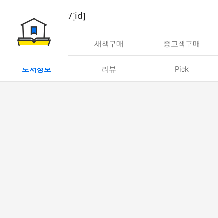
book/rent/[id]
대여
새책구매
중고책구매
도서정보
리뷰
Pick