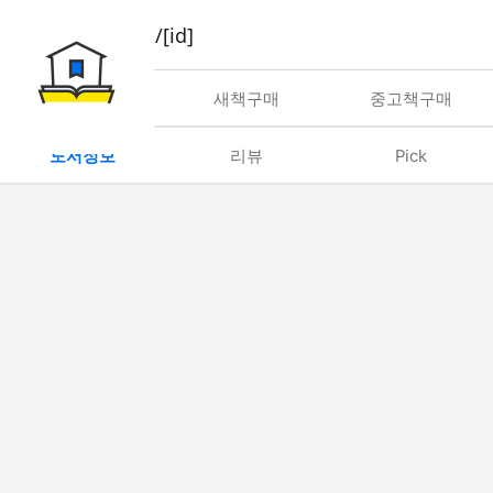
book/rent/[id]
대여
새책구매
중고책구매
도서정보
리뷰
Pick