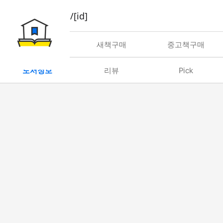
book/rent/[id]
대여
새책구매
중고책구매
도서정보
리뷰
Pick