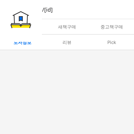
book/rent/[id]
대여
새책구매
중고책구매
도서정보
리뷰
Pick