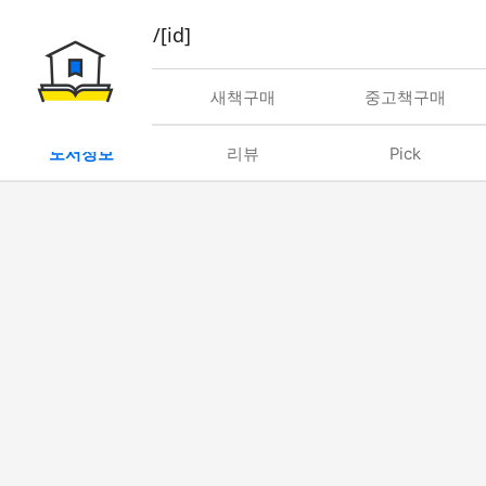
book/rent/[id]
대여
새책구매
중고책구매
도서정보
리뷰
Pick