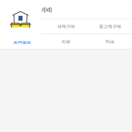
book/rent/[id]
대여
새책구매
중고책구매
도서정보
리뷰
Pick