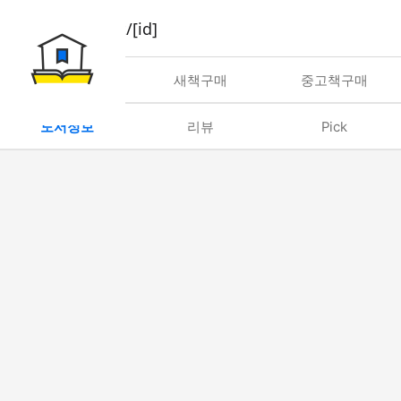
book/rent/[id]
대여
새책구매
중고책구매
도서정보
리뷰
Pick