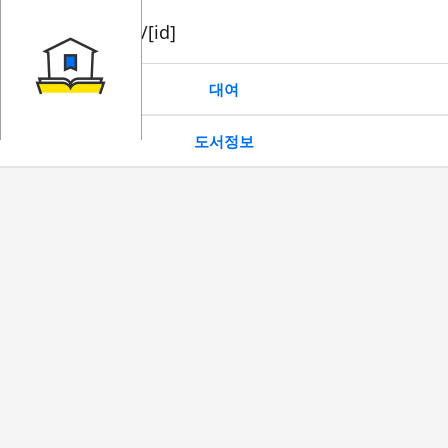
book/rent/[id]
대여
도서정보