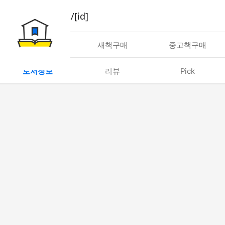
book/rent/[id]
대여
새책구매
중고책구매
도서정보
리뷰
Pick