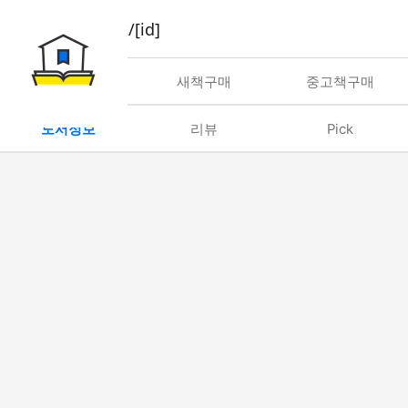
book/rent/[id]
대여
새책구매
중고책구매
도서정보
리뷰
Pick