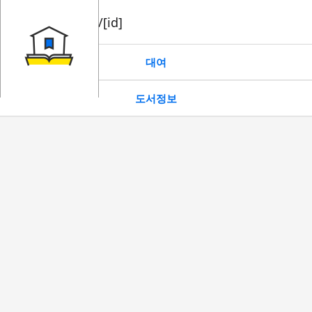
book/rent/[id]
대여
도서정보