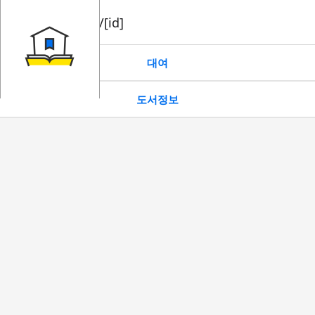
book/rent/[id]
대여
도서정보